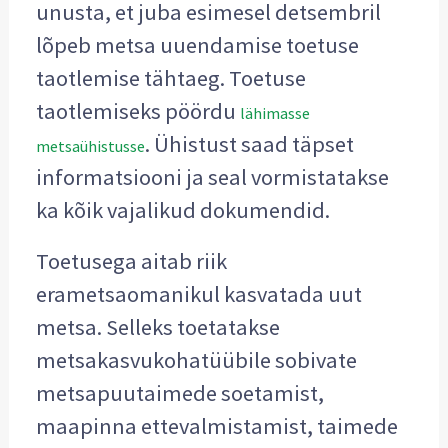
unusta, et juba esimesel detsembril
lõpeb metsa uuendamise toetuse
taotlemise tähtaeg. Toetuse
taotlemiseks pöördu
lähimasse
. Ühistust saad täpset
metsaühistusse
informatsiooni ja seal vormistatakse
ka kõik vajalikud dokumendid.
Toetusega aitab riik
erametsaomanikul kasvatada uut
metsa. Selleks toetatakse
metsakasvukohatüübile sobivate
metsapuutaimede soetamist,
maapinna ettevalmistamist, taimede