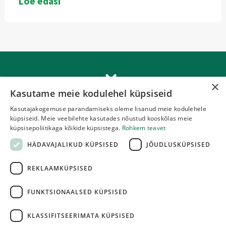
Loe edasi
×
Kasutame meie kodulehel küpsiseid
Kasutajakogemuse parandamiseks oleme lisanud meie kodulehele
Loode-Eesti Metsaühistu MTÜ
küpsiseid. Meie veebilehte kasutades nõustud kooskõlas meie
küpsisepoliitikaga kõikide küpsistega.
Rohkem teavet
Tallinna mnt 78
HÄDAVAJALIKUD KÜPSISED
JÕUDLUSKÜPSISED
Uuemõisa, Haapsalu
+372 5348 3252
REKLAAMKÜPSISED
loode-eesti@metsauhistu.ee
FUNKTSIONAALSED KÜPSISED
JÄLGI MEID SOTSIAALMEEDIAS
KLASSIFITSEERIMATA KÜPSISED