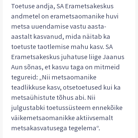
Toetuse andja, SA Erametsakeskus
andmetel on erametsaomanike huvi
metsa uuendamise vastu aasta-
aastalt kasvanud, mida näitab ka
toetuste taotlemise mahu kasv. SA
Erametsakeskus juhatuse liige Jaanus
Aun sõnas, et kasvu taga on mitmeid
tegureid: „Nii metsaomanike
teadlikkuse kasv, otsetoetused kui ka
metsaühistute tõhus abi. Nii
julgustabki toetussüsteem ennekõike
väikemetsaomanikke aktiivsemalt
metsakasvatusega tegelema“.