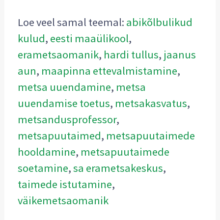
Loe veel samal teemal:
abikõlbulikud
kulud
,
eesti maaülikool
,
erametsaomanik
,
hardi tullus
,
jaanus
aun
,
maapinna ettevalmistamine
,
metsa uuendamine
,
metsa
uuendamise toetus
,
metsakasvatus
,
metsandusprofessor
,
metsapuutaimed
,
metsapuutaimede
hooldamine
,
metsapuutaimede
soetamine
,
sa erametsakeskus
,
taimede istutamine
,
väikemetsaomanik